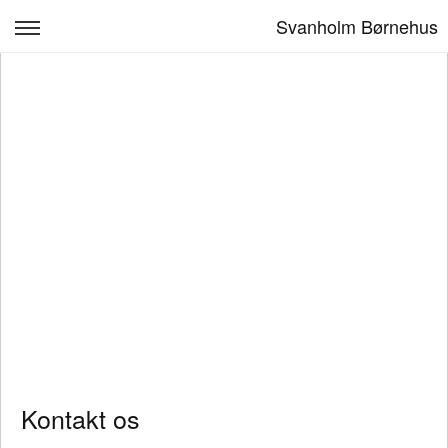
Svanholm Børnehus
Forside
Praktisk info
aktiviteter og årshjul
læreplan
Kontakt
Personale
Log ind
Kontakt os