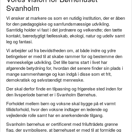
Svanholm
Vi ønsker at markere os som en nutidig institution, der er åben
for den pædagogiske og samfundsmæssige udvikling.
Samtidig holder vi fast i det jordnære og velkendte; den tætte
kontakt, bæredygtigt fællesskab, økologi, natur og udeliv samt
leg og fantasi.
Vi arbejder ud fra bevidstheden om, at både indre og ydre
betingelser er med til at skabe rammer for og bestemme den
menneskelige udvikling. Det lille barns start i livet har
afgørende betydning for, hvordan det senere finder sin plads i
mange sammenhænge og kan indgå i disse som et frit,
demokratisk og selvstændigt menneske.
Der skal derfor finde en tilpasning og frigørelse sted inden for
den livsperiode barnet er i Svanholm Børnehus.
Forholdet mellem børn og voksne skal bygge på et varmt
tillidsforhold, hvor den voksne indtager en ledende og
vejledende rolle samt har en anerkendende tilgang.
Svanholm børnehus er certificeret med friluftrådets grønne
flag, der symbolisere, at børnehuset er med til at formidle og