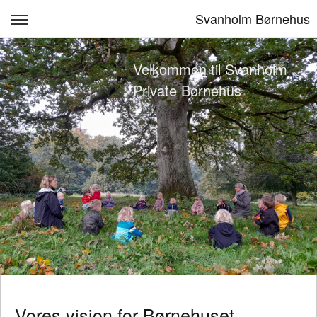
Svanholm Børnehus
Forside
Velkommen til Svanholm
Praktisk info
Private Børnehus
aktiviteter og årshjul
læreplan
Kontakt
Personale
Log ind
Vores vision for Børnehuset